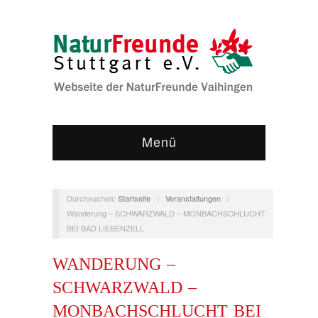
Menü
Durchsuchen:
Startseite
/
Veranstaltungen
/
Wanderung – SCHWARZWALD – MONBACHSCHLUCHT
BEI BAD LIEBENZELL
WANDERUNG –
SCHWARZWALD –
MONBACHSCHLUCHT BEI